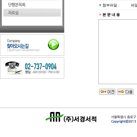
첨부파일 :
파
본 문 내 용