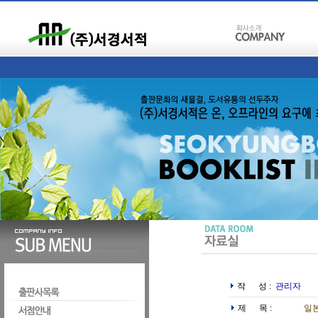
작 성 :
관리자
제 목 :
일