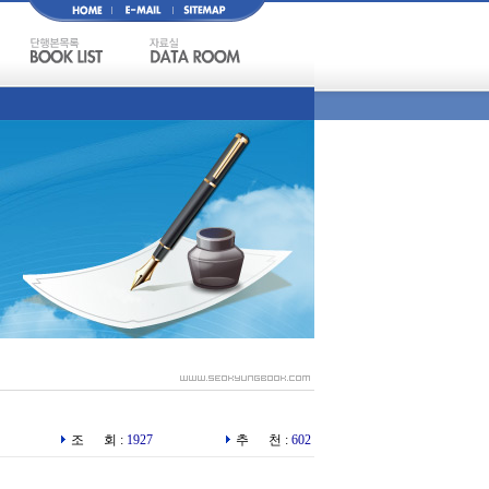
조 회 :
1927
추 천 :
602